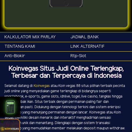
KALKULATOR MIX PARLAY
JADWAL BANK
TENTANG KAMI
LINK ALTERNATIF
Anti-Blokir
Rtp-Slot
Koinvegas Situs Judi Online Terlengkap,
Terbesar dan Terpercaya di Indonesia
Selamat datang di
Koinvegas
atau Koin vegas 88 situs pilihan terbaik pecinta
judi online yang menyediakan game terlengkap di bidangnya seperti
sportsbook, e-sports, game slots, idnlive, togel, live casino, tangkas hingga
game tembak ikan. Situs terbaik dengan permainan paling fair dan
kemenangan pasti. Didukung dengan teknologi terkini dan sistem enkripsi
terlengkap yang menunjang permainan dengan lancar. Koinvegas atau Koin
Vegas memiliki desain menarik dan interaktif menghadirkan sensasi
permainan unik dan menantang. Dilengkapi dengan sistem transaksi
terlengkap yang memudahkan member melakukan deposit maupun withdraw.