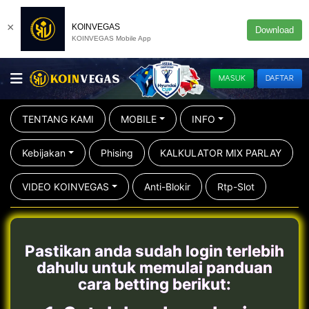
×
KOINVEGAS
Download
KOINVEGAS Mobile App
MASUK
DAFTAR
TENTANG KAMI
MOBILE
INFO
Kebijakan
Phising
KALKULATOR MIX PARLAY
VIDEO KOINVEGAS
Anti-Blokir
Rtp-Slot
Pastikan anda sudah login terlebih
dahulu untuk memulai panduan
cara betting berikut: