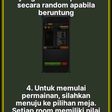
secara random apabila
beruntung
4. Untuk memulai
permainan, silahkan
menuju ke pilihan meja.
Setiap room memiliki nilai