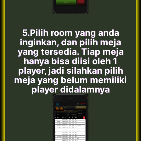
5.Pilih room yang anda
inginkan, dan pilih meja
yang tersedia. Tiap meja
hanya bisa diisi oleh 1
player, jadi silahkan pilih
meja yang belum memiliki
player didalamnya