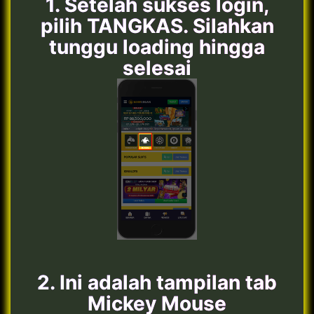
1. Setelah sukses login,
pilih TANGKAS. Silahkan
tunggu loading hingga
selesai
2. Ini adalah tampilan tab
Mickey Mouse