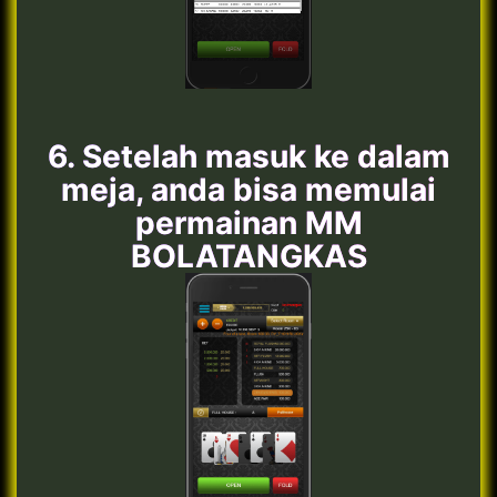
6. Setelah masuk ke dalam
meja, anda bisa memulai
permainan MM
BOLATANGKAS