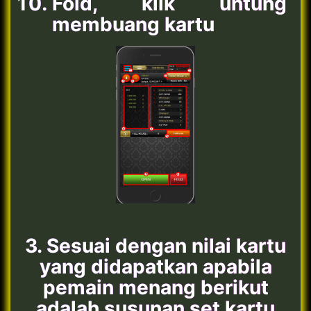
Fold, klik untung
membuang kartu
3. Sesuai dengan nilai kartu
yang didapatkan apabila
pemain menang berikut
adalah susunan set kartu